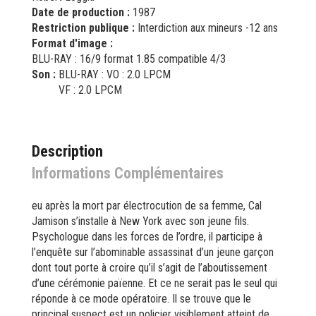
Date de production :
1987
Restriction publique :
Interdiction aux mineurs -12 ans
Format d'image :
BLU-RAY : 16/9 format 1.85 compatible 4/3
Son :
BLU-RAY : VO : 2.0 LPCM
VF : 2.0 LPCM
Description
Informations Complémentaires
eu après la mort par électrocution de sa femme, Cal
Jamison s’installe à New York avec son jeune fils.
Psychologue dans les forces de l’ordre, il participe à
l’enquête sur l’abominable assassinat d’un jeune garçon
dont tout porte à croire qu’il s’agit de l’aboutissement
d’une cérémonie païenne. Et ce ne serait pas le seul qui
réponde à ce mode opératoire. Il se trouve que le
principal suspect est un policier visiblement atteint de