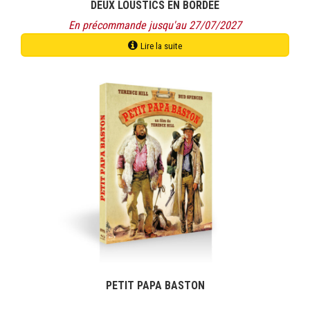
DEUX LOUSTICS EN BORDEE
En précommande jusqu'au 27/07/2027
Lire la suite
Ce
produit
a
plusieurs
variations.
Les
options
peuvent
être
choisies
sur
la
page
du
produit
PETIT PAPA BASTON