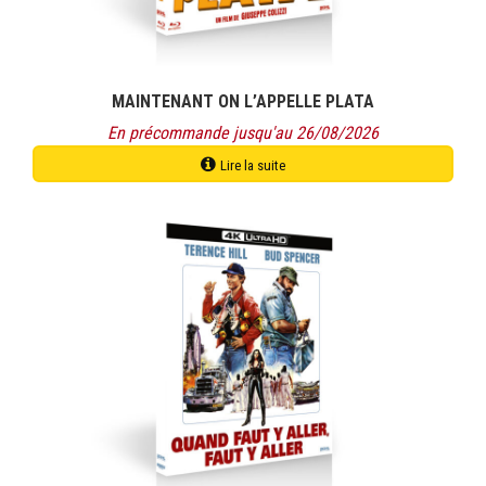
page
du
produit
MAINTENANT ON L’APPELLE PLATA
En précommande jusqu'au 26/08/2026
Lire la suite
Ce
produit
a
plusieurs
variations.
Les
options
peuvent
être
choisies
sur
la
page
du