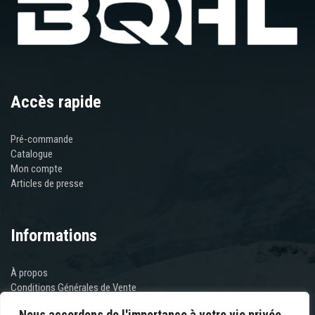
Les
options
peuvent
être
choisies
sur
Accès rapide
la
page
du
Pré-commande
produit
Catalogue
Mon compte
Articles de presse
Informations
À propos
Conditions Générales de Vente
Mentions Légales
Nous accordons de l'importance à votre vie privée