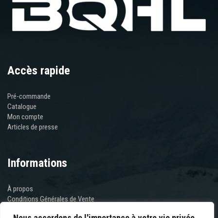
Les
options
peuvent
être
choisies
sur
Accès rapide
la
page
du
Pré-commande
produit
Catalogue
Mon compte
Articles de presse
Informations
À propos
Conditions Générales de Vente
Mentions Légales
Nous accordons de l'importance à votre vie privée