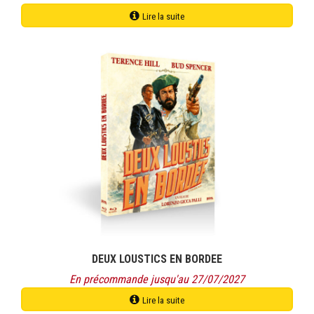
Lire la suite
Ce
produit
a
plusieurs
variations.
Les
options
peuvent
être
choisies
sur
la
page
du
produit
DEUX LOUSTICS EN BORDEE
En précommande jusqu'au 27/07/2027
Lire la suite