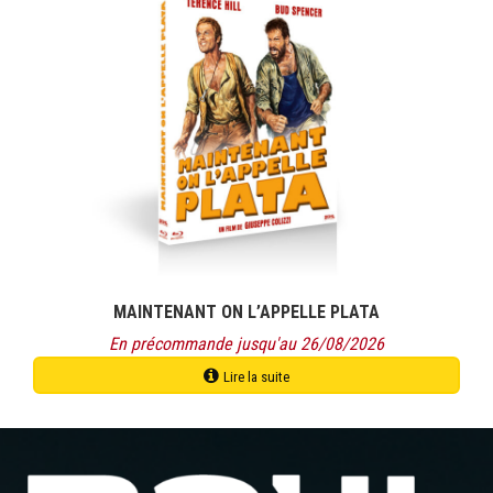
a
plusieurs
variations.
Les
options
peuvent
être
choisies
sur
la
page
du
produit
MAINTENANT ON L’APPELLE PLATA
En précommande jusqu'au 26/08/2026
Lire la suite
Ce
produit
a
plusieurs
variations.